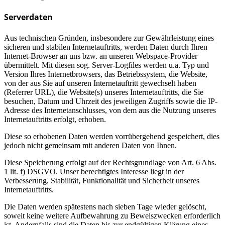
Serverdaten
Aus technischen Gründen, insbesondere zur Gewährleistung eines
sicheren und stabilen Internetauftritts, werden Daten durch Ihren
Internet-Browser an uns bzw. an unseren Webspace-Provider
übermittelt. Mit diesen sog. Server-Logfiles werden u.a. Typ und
Version Ihres Internetbrowsers, das Betriebssystem, die Website,
von der aus Sie auf unseren Internetauftritt gewechselt haben
(Referrer URL), die Website(s) unseres Internetauftritts, die Sie
besuchen, Datum und Uhrzeit des jeweiligen Zugriffs sowie die IP-
Adresse des Internetanschlusses, von dem aus die Nutzung unseres
Internetauftritts erfolgt, erhoben.
Diese so erhobenen Daten werden vorrübergehend gespeichert, dies
jedoch nicht gemeinsam mit anderen Daten von Ihnen.
Diese Speicherung erfolgt auf der Rechtsgrundlage von Art. 6 Abs.
1 lit. f) DSGVO. Unser berechtigtes Interesse liegt in der
Verbesserung, Stabilität, Funktionalität und Sicherheit unseres
Internetauftritts.
Die Daten werden spätestens nach sieben Tage wieder gelöscht,
soweit keine weitere Aufbewahrung zu Beweiszwecken erforderlich
ist. Andernfalls sind die Daten bis zur endgültigen Klärung eines